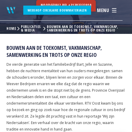
NOODGEVAL? BEL
+31383332010
MENU
WEBSHOP CIRCULAIRE BOUWMATERIALEN
PUBLICATIES
BOUWEN AAN DE TOEKOMST, VAKMANSCHAP,
HOME
& MEDIA
SAMENWERKING EN TROTS OP ONZE REGIO
BOUWEN AAN DE TOEKOMST, VAKMANSCHAP,
SAMENWERKING EN TROTS OP ONZE REGIO
De vierde generatie van het familiebedrijf Bart, Jelle en Suzanne,
hebben de nuchtere mentaliteit van hun ouders meegekregen: samen
de schouders eronder, blijven leren en zorgen voor elkaar. Binnen de
Weever Bedrijven ervaren we elke dag dat de regio waarin we
ondernemen uniek is en die stopt niet bij de grens. Provincie Overijssel
en Nedersaksen delen een taal, een cultuur en een
ondernemersmentaliteit die elkaar versterken. RTV Oost kwam bij ons
op bezoek en ging op zoek naar hoe de regionale cultuur in ons bedrijf
verankerd zit. Ze legde dit prachtig vast in hun reportage ‘Wij zijn
Nedersaksen’. Een verhaal over de kracht van onze regio, waarin
traditie en innovatie hand in hand gaan.