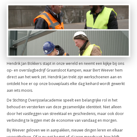
Hendrik Jan Bökkers stapt in onze wereld en neemt een kijkje bij ons
op- en overslagbedrijf Graansloot Kampen, waar Bert Weever hem
direct aan het werk zet. Hendrik Jan trekt zijn werkschoenen aan en
ontdekt hoe er op onze bouwplaats elke dag keihard wordt gewerkt
aan iets moois.
De Stichting Overijsselacademie speelt een belangrijke rol in het
behoud en versterken van deze gezamenlijke identiteit. Niet alleen
door het vastleggen van streektaal en geschiedenis, maar ook door
verbinding te leggen met de economie van vandaag en morgen.
Bij Weever geloven we in aanpakken, nieuwe dingen leren en elkaar
vooruithelpen. Of je nu net begint of al jaren meedraait, hier blijft