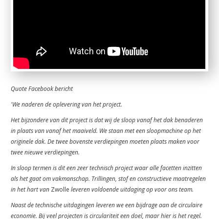
Quote Facebook bericht
'We naderen de oplevering van het project.
Het bijzondere van dit project is dat wij de sloop vanaf het dak benaderen
in plaats van vanaf het maaiveld. We staan met een sloopmachine op het
originele dak. De twee bovenste verdiepingen moeten plaats maken voor
twee nieuwe verdiepingen.
In sloop termen is dit een zeer technisch project waar alle facetten inzitten
als het gaat om vakmanschap. Trillingen, stof en constructieve maatregelen
in het hart van
Zwolle
leveren voldoende uitdaging op voor ons team.
Naast de technische uitdagingen leveren we een bijdrage aan de circulaire
economie. Bij veel projecten is circulariteit een doel, maar hier is het regel.