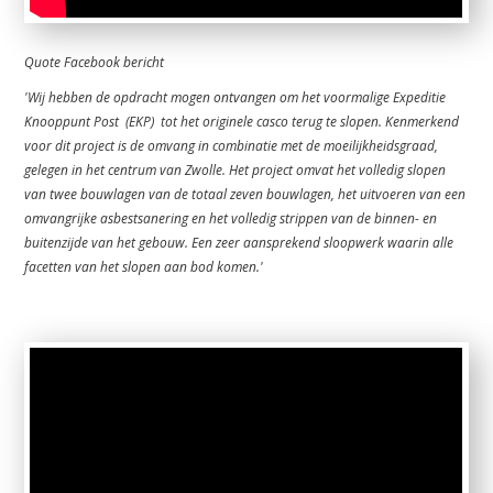
Quote Facebook bericht
'Wij hebben de opdracht mogen ontvangen om het voormalige Expeditie
Knooppunt Post (EKP) tot het originele casco terug te slopen. Kenmerkend
voor dit project is de omvang in combinatie met de moeilijkheidsgraad,
gelegen in het centrum van Zwolle. Het project omvat het volledig slopen
van twee bouwlagen van de totaal zeven bouwlagen, het uitvoeren van een
omvangrijke asbestsanering en het volledig strippen van de binnen- en
buitenzijde van het gebouw. Een zeer aansprekend sloopwerk waarin alle
facetten van het slopen aan bod komen.'