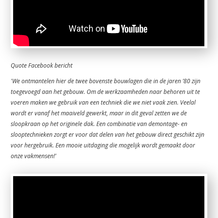
Quote Facebook bericht
'We ontmantelen hier de twee bovenste bouwlagen die in de jaren ’80 zijn
toegevoegd aan het gebouw. Om de werkzaamheden naar behoren uit te
voeren maken we gebruik van een techniek die we niet vaak zien. Veelal
wordt er vanaf het maaiveld gewerkt, maar in dit geval zetten we de
sloopkraan op het originele dak. Een combinatie van demontage- en
slooptechnieken zorgt er voor dat delen van het gebouw direct geschikt zijn
voor hergebruik. Een mooie uitdaging die mogelijk wordt gemaakt door
onze vakmensen!'