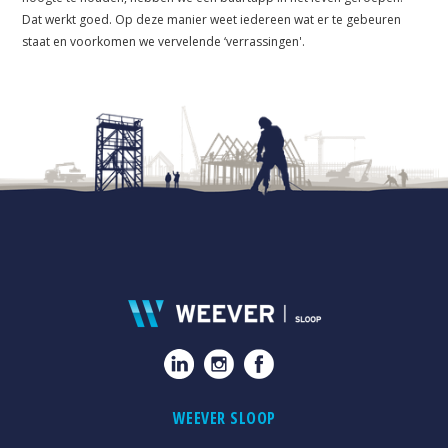
Dat werkt goed. Op deze manier weet iedereen wat er te gebeuren
staat en voorkomen we vervelende ‘verrassingen'.
WEEVER SLOOP