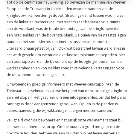
Tot op de centimeter nauwkeurig, zo bewezen de mannen van Weever
Sloop aan de Trekvaart in IJsselmuiden waar de panden van de
kringloopwinkel werden gesloopt. Strak ingeklemd tussen woonhuizen
aan de linker en rechterzijde, met slechts zeer beperkte vrije ruimte
aan de voorkant, was de totale demontage van de kringloopwinkel,
een precisieklus van de bovenste plank. De puien van de naastgelegen
panden, met soms slechts centimeters tussenruimte, moesten
uiteraard onaangetast blijven. Ook wat betreft het lawaai werd alles in
het werk gesteld om eventuele overlast tot minimum te beperken. Met
een buurtapp werden de bewoners op de hoogte gehouden van de
werkzaamheden en kon de klus zonder vervelende verrassingen voor
de omwonenden worden geklaard.
Omwonenden goed geïnformeerd met Weever-buurtapp: "Aan de
Trekvaart in IJsselmuiden zijn we het pand van de voormalige kringloop
aan het slopen. Het gaat hier om een uitdagende klus, omdat het pand
omringt is door aangrenzende gebouwen. Op- en in de panden is
asbest aanwezig die wij vakkundig met eigen mensen saneren."
Veiligheid voor de bewoners en natuurlijk onze werknemers staat bij
alle werkzaamheden voorop. Om de buurt zo goed mogelijk op de
hoogte te houden, hebben we een buurtapp in het leven geroepen.