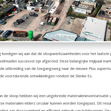
 kondigen wij aan dat de sloopwerkzaamheden voor het laatste
IJsselmuiden succesvol zijn afgerond. Deze belangrijke mijlpaal ma
in de uitbreiding van de toegangsweg naar de nieuwe Plus superma
de voortdurende ontwikkelingen rondom de Slenke Es.
n de sloop hebben wij een uitgebreide materialeninventarisatie 
e materialen elders circulair kunnen worden toegepast. Dit resul
jding aan duurzaamheid en efficiënt gebruik van hulpbronnen. De