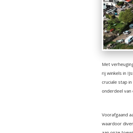
Met verheuging
rij winkels in 
cruciale stap 
onderdeel van 
Voorafgaand aa
waardoor divers
aan onze toewi