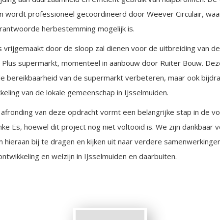
n wordt professioneel gecoördineerd door Weever Circulair, wa
rantwoorde herbestemming mogelijk is.
is vrijgemaakt door de sloop zal dienen voor de uitbreiding van
 Plus supermarkt, momenteel in aanbouw door Ruiter Bouw. Deze
n de bereikbaarheid van de supermarkt verbeteren, maar ook bijdr
keling van de lokale gemeenschap in IJsselmuiden.
 afronding van deze opdracht vormt een belangrijke stap in de v
nke Es, hoewel dit project nog niet voltooid is. We zijn dankbaar 
 hieraan bij te dragen en kijken uit naar verdere samenwerkingen
twikkeling en welzijn in IJsselmuiden en daarbuiten.