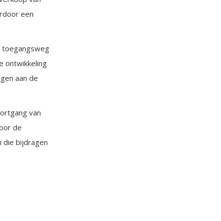
ardoor een
 de toegangsweg
 ontwikkeling
agen aan de
oortgang van
voor de
 die bijdragen