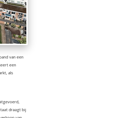
 pand van een
rkeert een
rkt, als
uitgevoerd,
taat draagt bij
 verkoop van