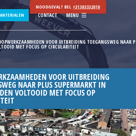
NOODGEVAL? BEL
+31383332010
CONTACT
MENU
MATERIALEN
OOPWERKZAAMHEDEN VOOR UITBREIDING TOEGANGSWEG NAAR PL
LTOOID MET FOCUS OP CIRCULARITEIT
RKZAAMHEDEN VOOR UITBREIDING
WEG NAAR PLUS SUPERMARKT IN
IDEN VOLTOOID MET FOCUS OP
ITEIT