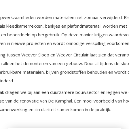
opwerkzaamheden worden materialen niet zomaar verwijderd. Br
als kleedkamerrekken, bankjes en plafondmateriaal, worden met
n beoordeeld op hergebruik. Op deze manier krijgen waardevol
en in nieuwe projecten en wordt onnodige verspilling voorkomen
g tussen Weever Sloop en Weever Circulair laat zien dat veran
n alleen het demonteren van een gebouw. Door al tijdens de slo
rbruikbare materialen, blijven grondstoffen behouden en wordt 
inderd.
k dragen we bij aan een duurzamere bouwsector én leggen we 
se van de renovatie van De Kamphal. Een mooi voorbeeld van ho
amenwerking en circulariteit samenkomen in de praktijk.