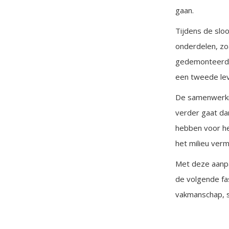
gaan.
Tijdens de slo
onderdelen, zo
gedemonteerd e
een tweede lev
De samenwerkin
verder gaat da
hebben voor he
het milieu verm
Met deze aanpa
de volgende fa
vakmanschap, s