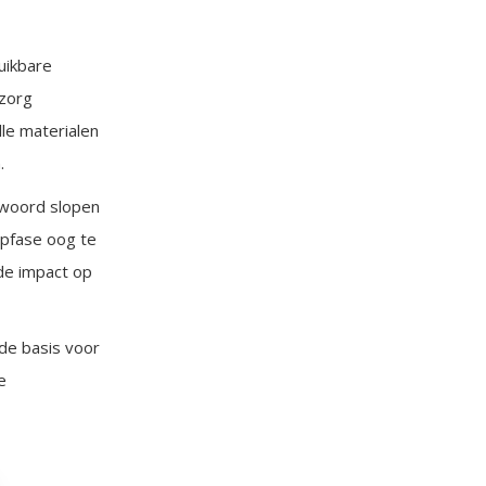
uikbare
 zorg
le materialen
.
twoord slopen
opfase oog te
de impact op
de basis voor
e